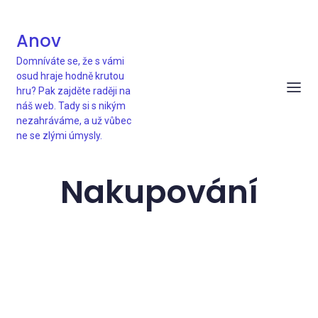
Anov
Domníváte se, že s vámi
osud hraje hodně krutou
hru? Pak zajděte raději na
náš web. Tady si s nikým
nezahráváme, a už vůbec
ne se zlými úmysly.
Nakupování