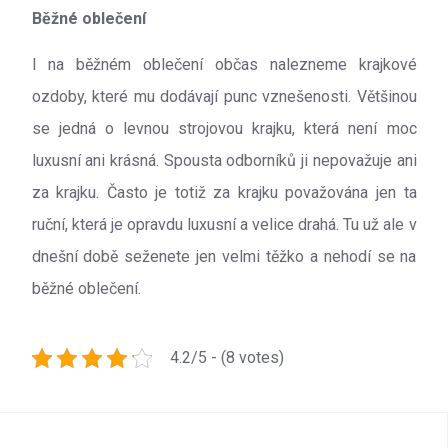
Běžné oblečení
I na běžném oblečení občas nalezneme krajkové
ozdoby, které mu dodávají punc vznešenosti. Většinou
se jedná o levnou strojovou krajku, která není moc
luxusní ani krásná. Spousta odborníků ji nepovažuje ani
za krajku. Často je totiž za krajku považována jen ta
ruční, která je opravdu luxusní a velice drahá. Tu už ale v
dnešní době seženete jen velmi těžko a nehodí se na
běžné oblečení.
4.2/5 - (8 votes)
Navigace