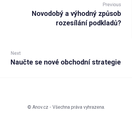
pro
Previous
Novodobý a výhodný způsob
Prev
příspěvek
rozesílání podkladů?
Next
Naučte se nové obchodní strategie
Next:
© Anov.cz - Všechna práva vyhrazena.