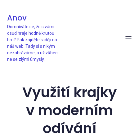
Anov
Domníváte se, že s vámi
osud hraje hodně krutou
hru? Pak zajděte raději na
náš web. Tady si s nikým
nezahráváme, a už vůbec
ne se zlými úmysly.
Využití krajky
v moderním
odívání