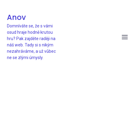
Anov
Domníváte se, že s vámi
osud hraje hodně krutou
hru? Pak zajděte raději na
náš web. Tady si s nikým
nezahráváme, a už vůbec
ne se zlými úmysly.