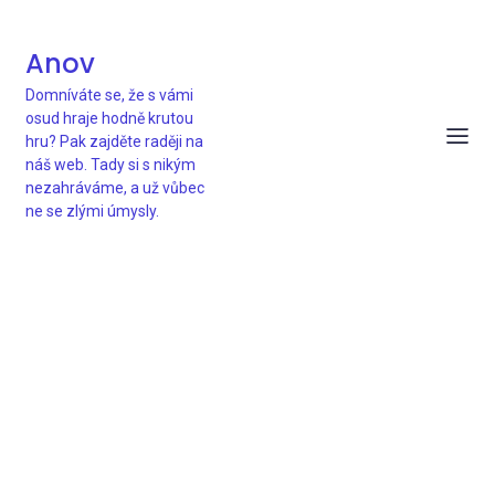
Anov
Domníváte se, že s vámi
osud hraje hodně krutou
hru? Pak zajděte raději na
náš web. Tady si s nikým
nezahráváme, a už vůbec
ne se zlými úmysly.