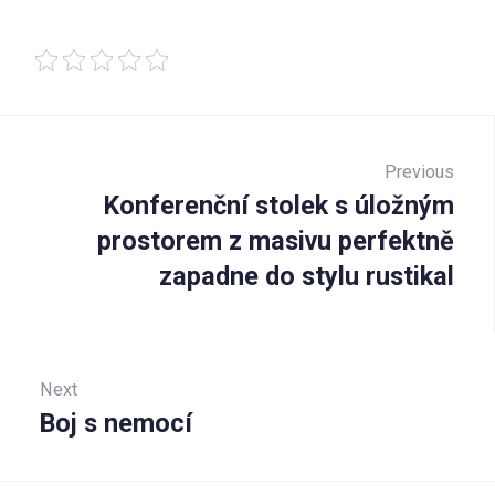
Navigace
pro
Previous
Konferenční stolek s úložným
Prev
příspěvek
prostorem z masivu perfektně
zapadne do stylu rustikal
Next
Boj s nemocí
Next: