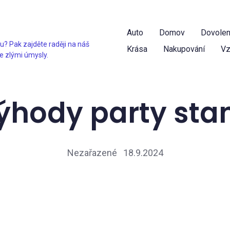
Auto
Domov
Dovole
u? Pak zajděte raději na náš
Krása
Nakupování
Vz
e zlými úmysly.
ýhody party sta
Nezařazené
18.9.2024