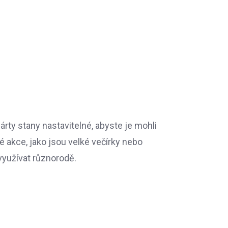
párty stany nastavitelné, abyste je mohli
pé akce, jako jsou velké večírky nebo
využívat různorodě.