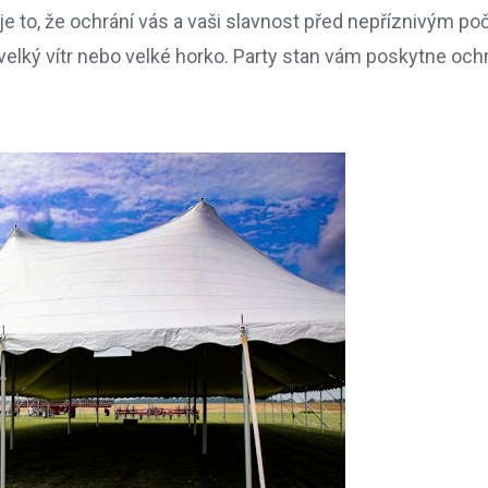
e to, že ochrání vás a vaši slavnost před nepříznivým po
, velký vítr nebo velké horko. Party stan vám poskytne oc