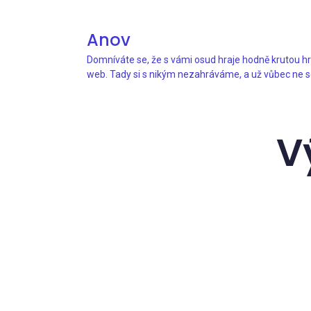
Anov
Domníváte se, že s vámi osud hraje hodně krutou hr
web. Tady si s nikým nezahráváme, a už vůbec ne s
V