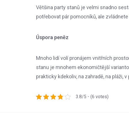
Většina party stanů je velmi snadno sest
potřebovat pár pomocníků, ale zvládnete t
Úspora peněz
Mnoho lidí volí pronájem vnitřních prost
stanu je mnohem ekonomičtější variantou
prakticky kdekoliv, na zahradě, na pláži, v
3.8/5 - (6 votes)
Navigace