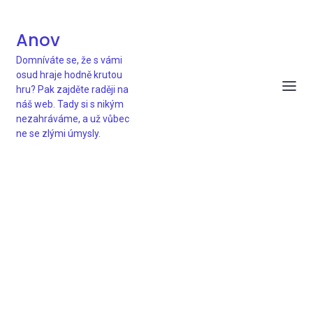
Anov
Domníváte se, že s vámi
osud hraje hodně krutou
hru? Pak zajděte raději na
náš web. Tady si s nikým
nezahráváme, a už vůbec
ne se zlými úmysly.