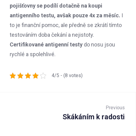
pojišťovny se podílí dotačně na koupi
antigenního testu, avšak pouze 4x za měsíc.
I
to je finanční pomoc, ale předně se zkrátí tímto
testováním doba čekání a nejistoty.
Certifikované antigenní testy
do nosu jsou
rychlé a spolehlivé.
4/5 - (8 votes)
Navigace
pro
Previous
Skákáním k radosti
Prev
příspěvek