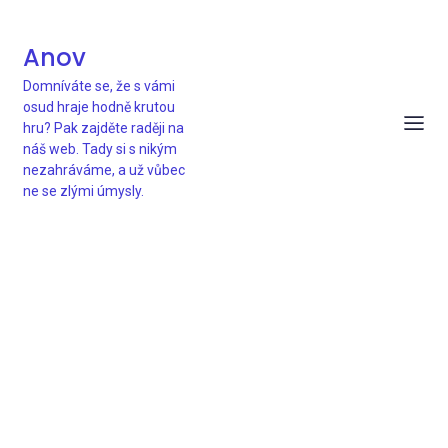
Anov
Domníváte se, že s vámi
osud hraje hodně krutou
hru? Pak zajděte raději na
náš web. Tady si s nikým
nezahráváme, a už vůbec
ne se zlými úmysly.